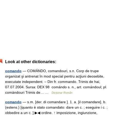
Look at other dictionaries:
comando
— COMÁNDO, comandouri, s.n. Corp de trupe
organizat şi antrenat în mod special pentru acţiuni deosebite,
executate independent. – Din fr. commando. Trimis de hai,
07.07.2004. Sursa: DEX 98 comándo s. n., art. comándoul; pl.
comándouri Trimis de… …
Dicționar Român
comando
— s.m. [der. di comandare ]. 1. a. [il comandare]. b.
(estens.) [quanto è stato comandato: dare un c. ; eseguire i c. ;
obbedire a un c. ] ▶◀ ordine. ↑ imposizione, ingiunzione,