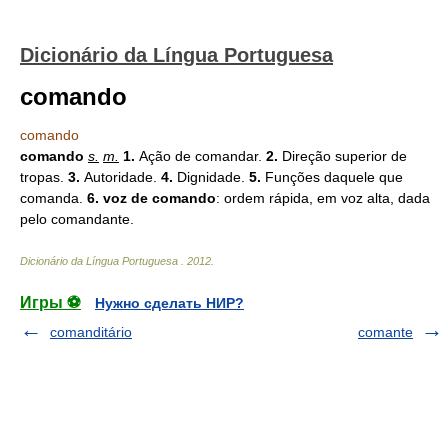
Dicionário da Língua Portuguesa
comando
comando
comando
s.
m.
1.
Ação de comandar.
2.
Direção superior de
tropas.
3.
Autoridade.
4.
Dignidade.
5.
Funções daquele que
comanda.
6.
voz de comando
: ordem rápida, em voz alta, dada
pelo comandante.
Dicionário da Língua Portuguesa
.
2012
.
Игры ⚽
Нужно сделать НИР?
comanditário
comante