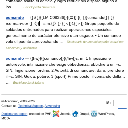
comando asaltó el edificio y logró reducir sin disparo alguno a
los… …
Enciclopedia Universal
comando
— {{＃}}{{LM C09386}}{{〓}} {{［}}comando{{］}}
‹co·man·do› {{《}}▍ s.m.{{》}} {{＜}}1{{＞}} Grupo pequeño de
soldados entrenados para realizar operaciones especiales,
generalmente de carácter ofensivo o arriesgado: • Un comando
voló el puente aprovechando …
Diccionario de uso del español actual con
sinónimos y antónimos
comando
— {{hw}}{{comando}}{{/hw}}s. m. 1 Imposizione
autorevole, intimazione che esige obbedienza: ubbidire a un –c;
SIN. Ingiunzione, ordine. 2 Autorità di comandare: dare, prendere
il –c; SIN. Guida, potere. 3 (sport) Primo posto: il comando della…
…
Enciclopedia di italiano
© Academic, 2000-2026
18+
Contact us:
Technical Support
,
Advertising
Dictionaries export
, created on PHP,
Joomla,
Drupal,
WordPress,
MODx.